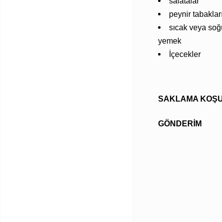
salatalar
peynir tabaklar
sıcak veya soğ
yemek
İçecekler
SAKLAMA KOŞU
GÖNDERIM