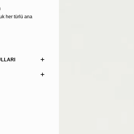
ı
uk her türlü ana
LLARI