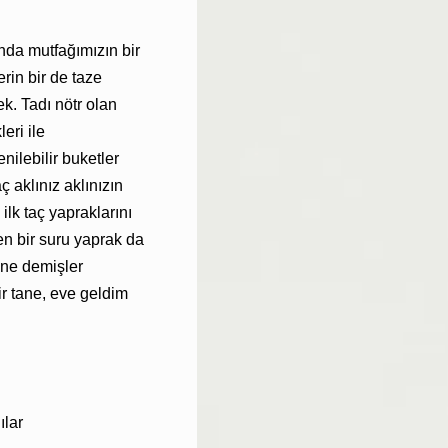
ında mutfağımızın bir
erin bir de taze
ek.
Tadı nötr olan
eri ile
nilebilir buketler
ç aklınız aklınızın
.
ilk taç yapraklarını
ten bir suru yaprak da
ne demişler
r tane, eve geldim
ılar