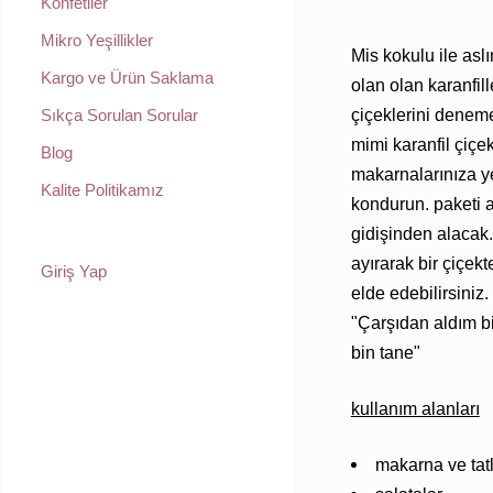
Konfetiler
Mikro Yeşillikler
Mis kokulu ile asl
Kargo ve Ürün Saklama
olan olan karanfill
çiçeklerini denem
Sıkça Sorulan Sorular
mimi karanfil çiçekl
Blog
makarnalarınıza ye
Kalite Politikamız
kondurun.
paketi a
gidişinden alacak
ayırarak bir çiçek
Giriş Yap
elde edebilirsiniz.
"Çarşıdan aldım bi
bin tane"
kullanım alanları
makarna ve tatl