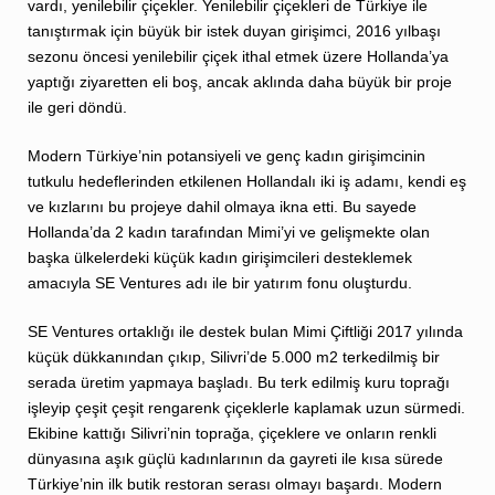
vardı, yenilebilir çiçekler. Yenilebilir çiçekleri de Türkiye ile
tanıştırmak için büyük bir istek duyan girişimci, 2016 yılbaşı
sezonu öncesi yenilebilir çiçek ithal etmek üzere Hollanda’ya
yaptığı ziyaretten eli boş, ancak aklında daha büyük bir proje
ile geri döndü.
Modern Türkiye’nin potansiyeli ve genç kadın girişimcinin
tutkulu hedeflerinden etkilenen Hollandalı iki iş adamı, kendi eş
ve kızlarını bu projeye dahil olmaya ikna etti. Bu sayede
Hollanda’da 2 kadın tarafından Mimi’yi ve gelişmekte olan
başka ülkelerdeki küçük kadın girişimcileri desteklemek
amacıyla SE Ventures adı ile bir yatırım fonu oluşturdu.
SE Ventures ortaklığı ile destek bulan Mimi Çiftliği 2017 yılında
küçük dükkanından çıkıp, Silivri’de 5.000 m2 terkedilmiş bir
serada üretim yapmaya başladı. Bu terk edilmiş kuru toprağı
işleyip çeşit çeşit rengarenk çiçeklerle kaplamak uzun sürmedi.
Ekibine kattığı Silivri’nin toprağa, çiçeklere ve onların renkli
dünyasına aşık güçlü kadınlarının da gayreti ile kısa sürede
Türkiye’nin ilk butik restoran serası olmayı başardı. Modern