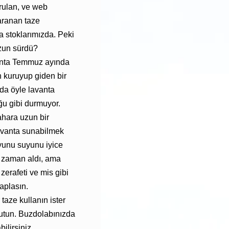
orulan, ve web
aranan taze
a stoklarımızda. Peki
zun sürdü?
anta Temmuz ayında
 kuruyup giden bir
da öyle lavanta
ğu gibi durmuyor.
hara uzun bir
avanta sunabilmek
uyunu suyunu iyice
 zaman aldı, ama
zerafeti ve mis gibi
aplasın.
r taze kullanın ister
rutun. Buzdolabınızda
ilirsiniz.