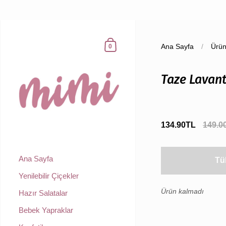
Ana Sayfa
/
Ürün
0
Taze Lavan
134.90TL
149.0
Ana Sayfa
Tü
Yenilebilir Çiçekler
Ürün kalmadı
Hazır Salatalar
Bebek Yapraklar