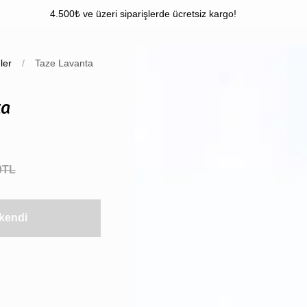
4.500₺ ve üzeri siparişlerde ücretsiz kargo!
ler
/
Taze Lavanta
ta
0TL
kendi