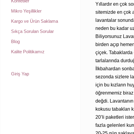
Konfetiler
Yıllardır en çok s
Mikro Yeşillikler
sitemizde en çok 
lavantalar sonund
Kargo ve Ürün Saklama
neden bu kadar u
Sıkça Sorulan Sorular
Biliyorsunuz Lav
Blog
birden açıp hemen
Kalite Politikamız
çiçek. Tabaklarda 
tarlalarında durdu
İlkbahardan sonba
Giriş Yap
sezonda sizlere l
için bu kızların h
öğrenmemiz biraz
değdi. Lavantanın 
kokusu tabakları k
20’li paketleri iste
fazla gelenleri ku
20-25 gün saklayab