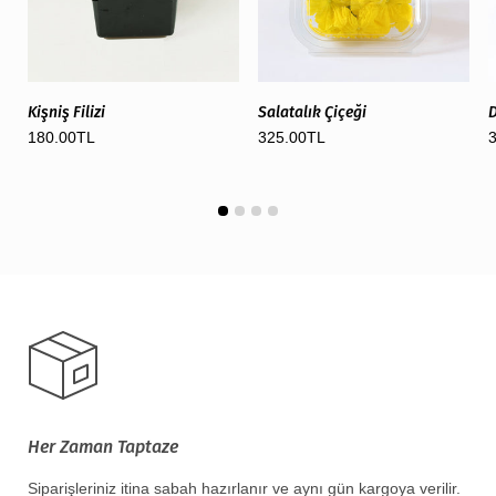
Kişniş Filizi
Salatalık Çiçeği
D
180.00TL
325.00TL
Her Zaman Taptaze
Siparişleriniz itina sabah hazırlanır ve aynı gün kargoya verilir.