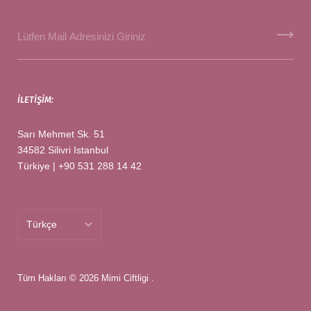
İLETIŞIM:
Sarı Mehmet Sk. 51
34582 Silivri Istanbul
Türkiye | +90 531 288 14 42
Türkçe
Türkçe
Tüm Hakları © 2026
English
Mimi Ciftligi
.