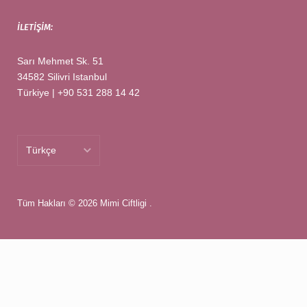
İLETIŞIM:
Sarı Mehmet Sk. 51
34582 Silivri Istanbul
Türkiye | +90 531 288 14 42
Türkçe
Türkçe
Tüm Hakları © 2026
English
Mimi Ciftligi
.