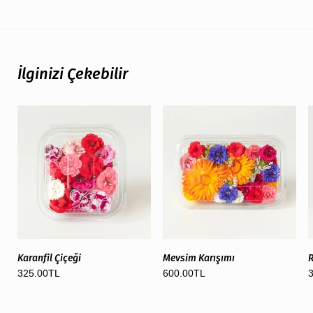
İlginizi Çekebilir
Karanfil Çiçeği
Mevsim Karışımı
R
325.00TL
600.00TL